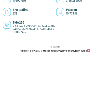
11 690 603
31 июл 2026
Тип файла
Размер
EXE
10.77 MB
SHA256
93dda2c1b8950d6b6c3e7bad1fb
a493acd721c92a1fd1c5a18841db
600fa24fa
РЕКЛАМА
Никакой рекламы и масса преимуществ благодаря Turbo