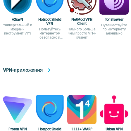
v2rayN
Hotspot Shield
NetMod VPN
Tor Browser
VPN
Client
Универсальный и
Путешествуйте
мощный
Пользуйтесь
Намного больше,
по Интернету
инструмент VPN
Интернетом
чем просто VPN-
анонимно
безопасно и
клиент
анонимно
VPN-приложения
Proton VPN
Hotspot Shield
1.1.1.1 + WARP
Urban VPN