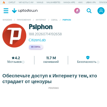
CAPCUT
ЧАТ-БОТЫ С ИИ
MANUS
MALWAREBYTES
MANGA APPS
ANKI
URBAN VPN
ПРИЛОЖ
WINDOWS
/
ПРИЛОЖЕНИЯ
/
ИНТЕРНЕТ
/
СВЯЗЬ
/
PSIPHON
Psiphon
188.20260714192658
CitizenLab
#2
СВЯЗЬ
4.2
11.7 M
56
отзывов
скачиваний
Безопасность
Обеспечьте доступ к Интернету тем, кто
страдает от цензуры
РЕКЛАМА