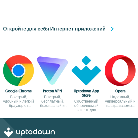
своего
компьютера
Откройте для себя Интернет приложений
Google Chrome
Proton VPN
Uptodown App
Opera
Store
Быстрый,
Быстрый,
Надежный,
удобный и лёгкий
бесплатный,
Собственный
универсальный и
браузер от
безопасный и
обновляемый
настраиваемый
Google
неограниченный
клиент для
браузер
VPN
Windows 11