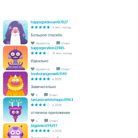
happygoldenant87027
4 мес. назад
Большое спасибо.
Нравится
Ответ
happygreylion22485
10 мес. назад
Идеально
Нравится
Ответ
freshorangeowl69149
в 2025
Замечательно
3
Ответ
fantasticwhitehippo31963
в 2025
отличное приложение
4
Ответ
bigpinkox94297
в 2024