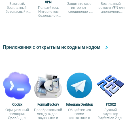
VPN
Быстрый,
Защитите свое
Бесплатный
бесплатный,
Пользуйтесь
интернет-
премиум VPN для
безопасный и
Интернетом
соединение с
анонимного
неограниченный
безопасно и
помощью самого
посещения
VPN
анонимно
безопасного
сайтов
способа
Приложения с открытым исходным кодом
Codex
FormatFactory
Telegram Desktop
PCSX2
Официальный
Преобразовывайте
Общайтесь со
Лучший
помощник
между видео-,
всеми
эмулятор
OpenAI для
звуковыми и
контактами в
PlayStation 2 для
программирования
графическими
Telegram с
ПК
с ChatGPT
форматами
рабочего стола